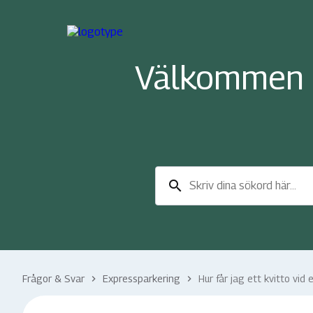
Välkommen ti
search
Frågor & Svar
Expressparkering
Hur får jag ett kvitto vid
keyboard_arrow_right
keyboard_arrow_right