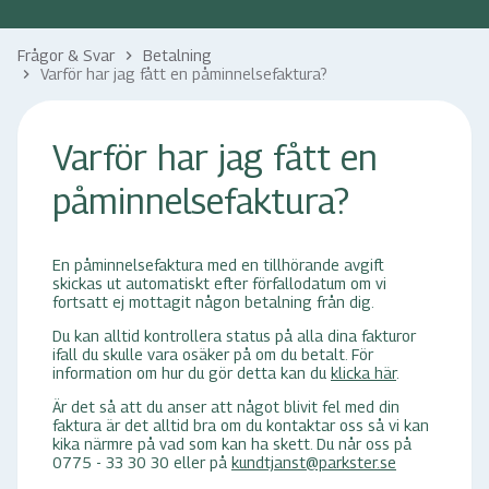
Frågor & Svar
Betalning
keyboard_arrow_right
Varför har jag fått en påminnelsefaktura?
keyboard_arrow_right
Varför har jag fått en
påminnelsefaktura?
En påminnelsefaktura med en tillhörande avgift
skickas ut automatiskt efter förfallodatum om vi
fortsatt ej mottagit någon betalning från dig.
Du kan alltid kontrollera status på alla dina fakturor
ifall du skulle vara osäker på om du betalt. För
information om hur du gör detta kan du
klicka här
.
Är det så att du anser att något blivit fel med din
faktura är det alltid bra om du kontaktar oss så vi kan
kika närmre på vad som kan ha skett. Du når oss på
0775 - 33 30 30 eller på
kundtjanst@parkster.se