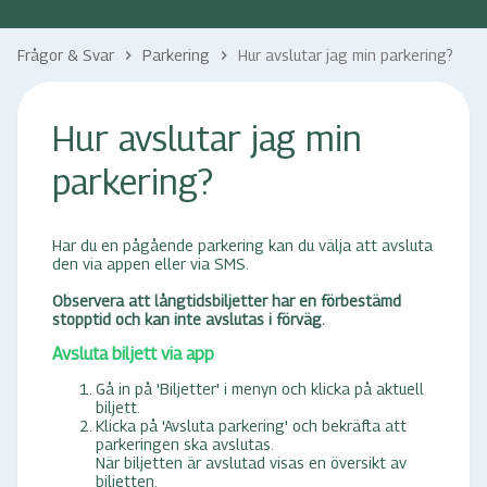
Frågor & Svar
Parkering
Hur avslutar jag min parkering?
keyboard_arrow_right
keyboard_arrow_right
Hur avslutar jag min
parkering?
Har du en pågående parkering kan du välja att avsluta
den via appen eller via SMS.
Observera att långtidsbiljetter har en förbestämd
stopptid och kan inte avslutas i förväg.
Avsluta biljett via app
Gå in på 'Biljetter' i menyn och klicka på aktuell
biljett.
Klicka på 'Avsluta parkering' och bekräfta att
parkeringen ska avslutas.
När biljetten är avslutad visas en översikt av
biljetten.